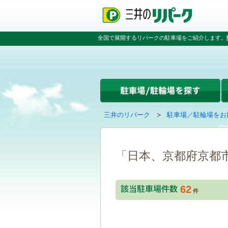
ペ
ペ
こ
ペ
ー
ー
こ
ー
ジ
ジ
か
ジ
の
内
ら
の
全国で展開するリパークの駐車場をご紹介します。
先
を
本
先
頭
移
文
頭
で
動
で
へ
す
す
す
戻
る
る
た
め
の
現
の
三井のリパーク
駐車場／駐輪場をお
リ
在
ペ
ン
の
ー
ク
ペ
ジ
で
ー
で
「日本、京都府京都
す
ジ
す
グ
は
ロ
62
ー
件
バ
ル
ナ
ビ