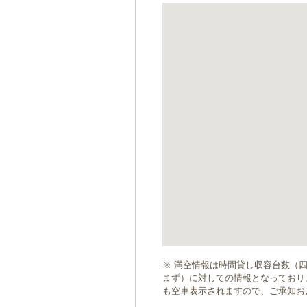
ゲ
ー
シ
ョ
ン
へ
移
動
し
ま
す
本
文
へ
移
動
し
ま
す
※ 満空情報は時間貸し収容台数（
まず）に対しての情報となっており
も空車表示されますので、ご承知お