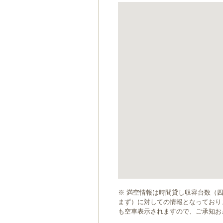
ゲ
ー
シ
ョ
ン
へ
移
動
し
ま
す
本
文
へ
移
動
し
ま
す
※ 満空情報は時間貸し収容台数（
まず）に対しての情報となっており
も空車表示されますので、ご承知お