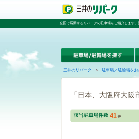
ペ
ペ
こ
ペ
ー
ー
こ
ー
ジ
ジ
か
ジ
の
内
ら
の
全国で展開するリパークの駐車場をご紹介します。
先
を
本
先
頭
移
文
頭
で
動
で
へ
す
す
す
戻
る
る
た
め
の
現
の
三井のリパーク
駐車場／駐輪場をお
リ
在
ペ
ン
の
ー
ク
ペ
ジ
で
ー
で
「日本、大阪府大阪
す
ジ
す
グ
は
ロ
41
ー
件
バ
ル
ナ
ビ