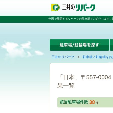
ペ
ペ
こ
ペ
ー
ー
こ
ー
ジ
ジ
か
ジ
の
内
ら
の
全国で展開するリパークの駐車場をご紹介します。
先
を
本
先
頭
移
文
頭
で
動
で
へ
す
す
す
戻
る
る
た
め
の
現
の
三井のリパーク
駐車場／駐輪場をお
リ
在
ペ
ン
の
ー
ク
ペ
ジ
で
ー
で
「日本、〒557-00
す
ジ
す
グ
果一覧
は
ロ
ー
バ
38
ル
件
ナ
ビ