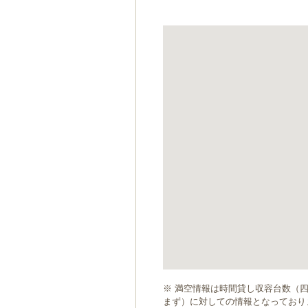
ゲ
ー
シ
ョ
ン
へ
移
動
し
ま
す
本
文
へ
移
動
し
ま
す
※ 満空情報は時間貸し収容台数（
まず）に対しての情報となっており