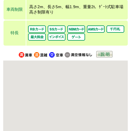
高さ2m、長さ5m、幅1.9m、重量2t、ｹﾞｰﾄ式駐車場
車両制限
高さ制限有り
特長