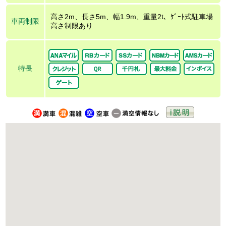
高さ2m、長さ5m、幅1.9m、重量2t、ｹﾞｰﾄ式駐車場
車両制限
高さ制限あり
特長