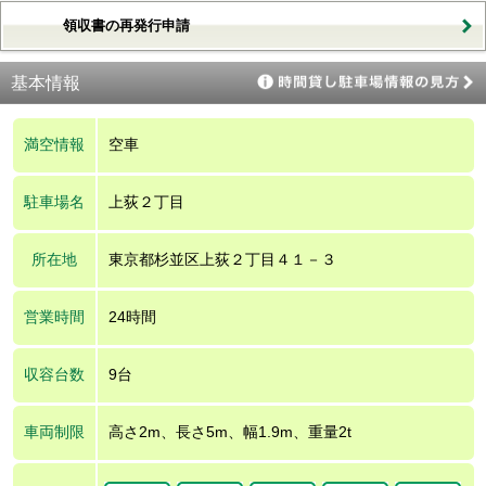
領収書の再発行申請
基本情報
満空情報
空車
駐車場名
上荻２丁目
所在地
東京都杉並区上荻２丁目４１－３
営業時間
24時間
収容台数
9台
車両制限
高さ2m、長さ5m、幅1.9m、重量2t