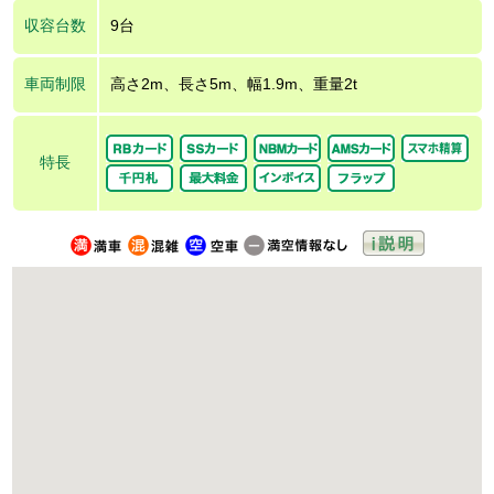
収容台数
9台
車両制限
高さ2m、長さ5m、幅1.9m、重量2t
特長