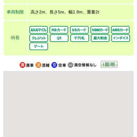
車両制限
高さ2m、長さ5m、幅1.9m、重量2t
特長