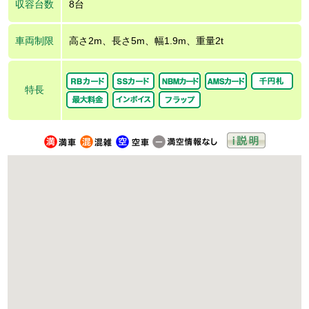
収容台数
8台
車両制限
高さ2m、長さ5m、幅1.9m、重量2t
特長