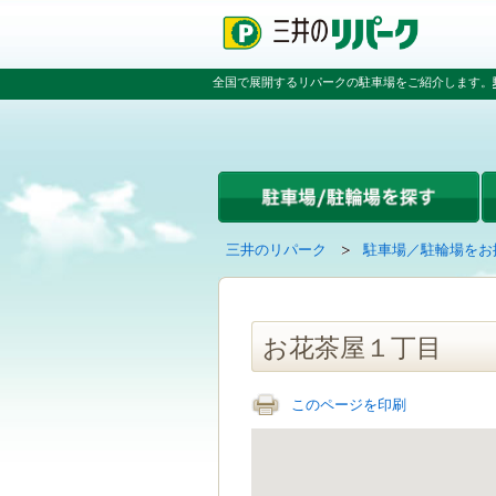
ペ
ペ
こ
ペ
ー
ー
こ
ー
ジ
ジ
か
ジ
の
内
ら
の
全国で展開するリパークの駐車場をご紹介します。
先
を
本
先
頭
移
文
頭
で
動
で
へ
す
す
す
戻
る
る
た
め
の
現
の
三井のリパーク
駐車場／駐輪場をお
リ
在
ペ
ン
の
ー
ク
ペ
ジ
で
ー
で
お花茶屋１丁目
す
ジ
す
グ
は
ロ
このページを印刷
ー
バ
ル
ナ
ビ