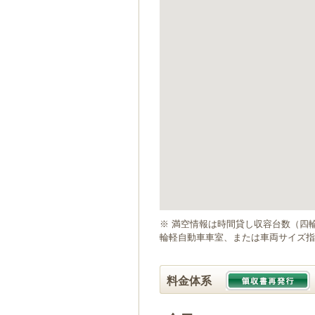
ゲ
ー
シ
ョ
ン
へ
移
動
し
ま
す
本
文
へ
移
動
※ 満空情報は時間貸し収容台数（四
し
輪軽自動車車室、または車両サイズ指
ま
す
料金体系