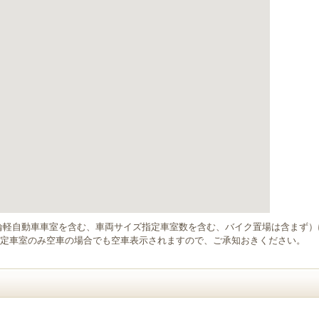
輪軽自動車車室を含む、車両サイズ指定車室数を含む、バイク置場は含まず
定車室のみ空車の場合でも空車表示されますので、ご承知おきください。