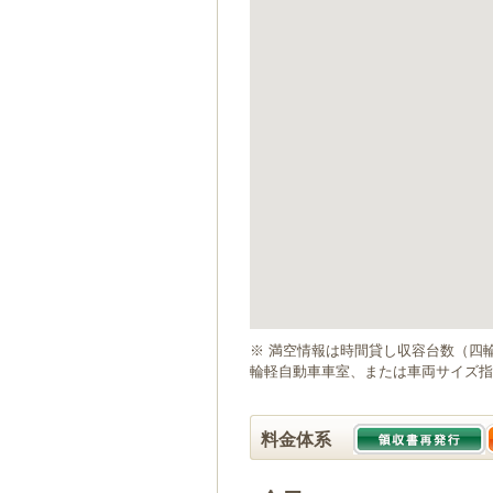
ゲ
ー
シ
ョ
ン
へ
移
動
し
ま
す
本
文
へ
移
動
※ 満空情報は時間貸し収容台数（四
し
輪軽自動車車室、または車両サイズ指
ま
す
料金体系