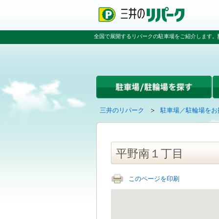
ペ
ペ
こ
ペ
ー
ー
こ
ー
ジ
ジ
か
ジ
の
内
ら
の
全国で展開するリパークの駐車場をご紹介します。
先
を
本
先
頭
移
文
頭
で
動
で
へ
す
す
す
戻
る
る
た
め
の
現
の
三井のリパーク
駐車場／駐輪場をお
リ
在
ペ
ン
の
ー
ク
ペ
ジ
で
ー
で
平野南１丁目
す
ジ
す
グ
は
ロ
このページを印刷
ー
バ
ル
ナ
ビ