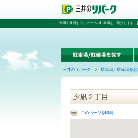
ペ
ペ
こ
ペ
ー
ー
こ
ー
ジ
ジ
か
ジ
の
内
ら
の
全国で展開するリパークの駐車場をご紹介します。
先
を
本
先
頭
移
文
頭
で
動
で
へ
す
す
す
戻
る
る
た
め
の
現
の
三井のリパーク
駐車場／駐輪場をお
リ
在
ペ
ン
の
ー
ク
ペ
ジ
で
ー
で
夕凪２丁目
す
ジ
す
グ
は
ロ
このページを印刷
ー
バ
ル
ナ
ビ