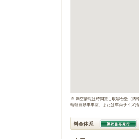
ゲ
ー
シ
ョ
ン
へ
移
動
し
ま
す
本
文
へ
移
動
※ 満空情報は時間貸し収容台数（四
し
輪軽自動車車室、または車両サイズ指
ま
す
料金体系