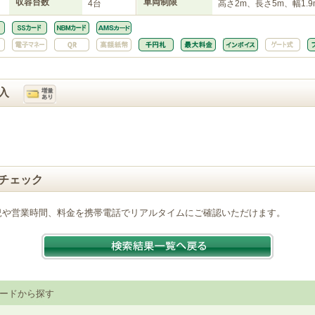
収容台数
車両制限
4台
高さ2m、長さ5m、幅1.9
入
チェック
況や営業時間、料金を携帯電話でリアルタイムにご確認いただけます。
ードから探す