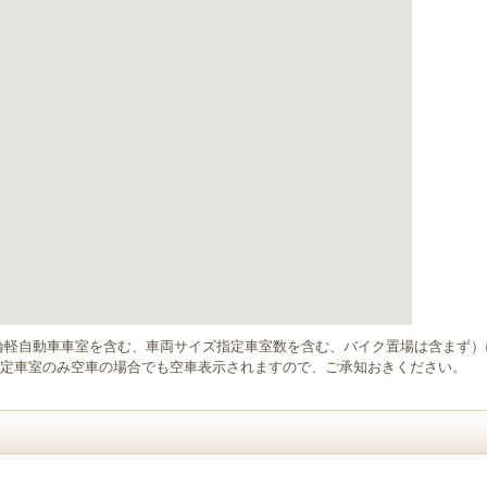
輪軽自動車車室を含む、車両サイズ指定車室数を含む、バイク置場は含まず
定車室のみ空車の場合でも空車表示されますので、ご承知おきください。