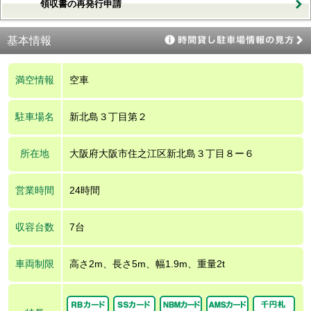
領収書の再発行申請
基本情報
満空情報
空車
駐車場名
新北島３丁目第２
所在地
大阪府大阪市住之江区新北島３丁目８ー６
営業時間
24時間
収容台数
7台
車両制限
高さ2m、長さ5m、幅1.9m、重量2t