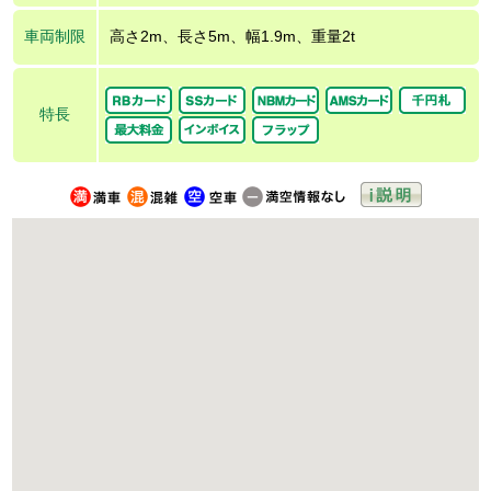
車両制限
高さ2m、長さ5m、幅1.9m、重量2t
特長