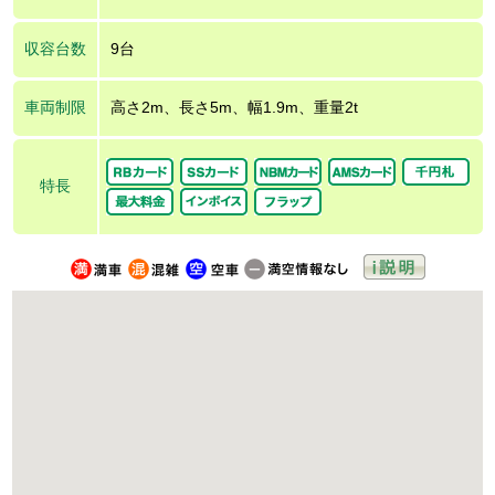
収容台数
9台
車両制限
高さ2m、長さ5m、幅1.9m、重量2t
特長