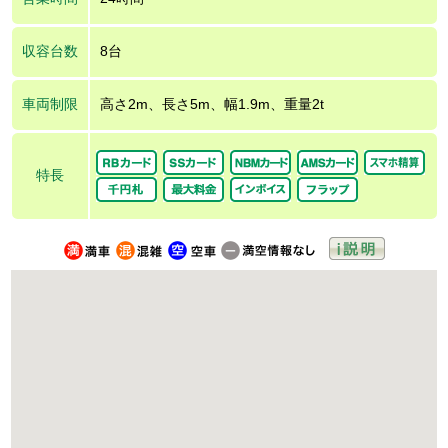
収容台数
8台
車両制限
高さ2m、長さ5m、幅1.9m、重量2t
特長