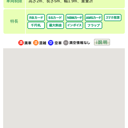
車両制限
高さ2m、長さ5m、幅1.9m、重量2t
特長