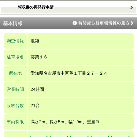
領収書の再発行申請
基本情報
満空情報
混雑
駐車場名
葵第１６
所在地
愛知県名古屋市中区葵１丁目２７ー２４
営業時間
24時間
収容台数
21台
車両制限
高さ2m、長さ5m、幅1.9m、重量2t