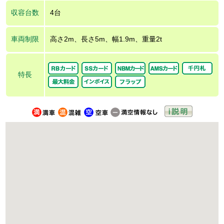
収容台数
4台
車両制限
高さ2m、長さ5m、幅1.9m、重量2t
特長