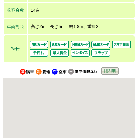
収容台数
14台
車両制限
高さ2m、長さ5m、幅1.9m、重量2t
特長