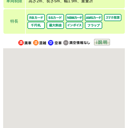
車両制限
高さ2m、長さ5m、幅1.9m、重量2t
特長