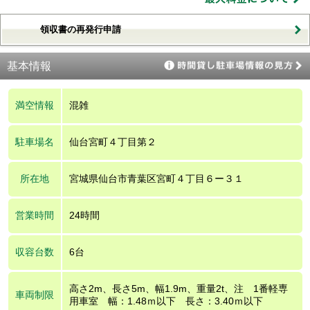
領収書の再発行申請
基本情報
満空情報
混雑
駐車場名
仙台宮町４丁目第２
所在地
宮城県仙台市青葉区宮町４丁目６ー３１
営業時間
24時間
収容台数
6台
高さ2m、長さ5m、幅1.9m、重量2t、注 1番軽専
車両制限
用車室 幅：1.48ｍ以下 長さ：3.40ｍ以下