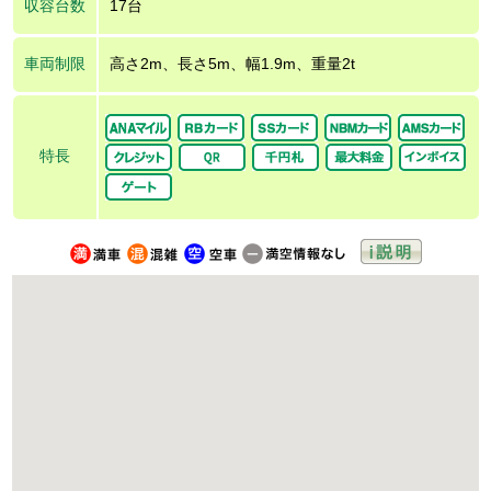
収容台数
17台
車両制限
高さ2m、長さ5m、幅1.9m、重量2t
特長