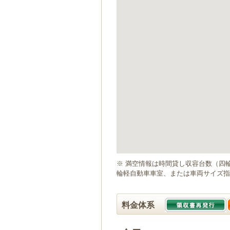
ゲ
ー
シ
ョ
ン
へ
移
動
し
ま
す
本
文
へ
移
動
※ 満空情報は時間貸し収容台数（四
し
輪軽自動車車室、または車両サイズ指
ま
す
料金体系