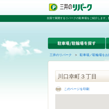
ペ
ペ
こ
ペ
ー
ー
こ
ー
ジ
ジ
か
ジ
の
内
ら
の
全国で展開するリパークの駐車場をご紹介します。
先
を
本
先
頭
移
文
頭
で
動
で
へ
す
す
す
戻
る
る
た
め
の
現
の
三井のリパーク
駐車場／駐輪場をお
リ
在
ペ
ン
の
ー
ク
ペ
ジ
で
ー
で
川口幸町３丁目
す
ジ
す
グ
は
ロ
このページを印刷
ー
バ
ル
ナ
ビ