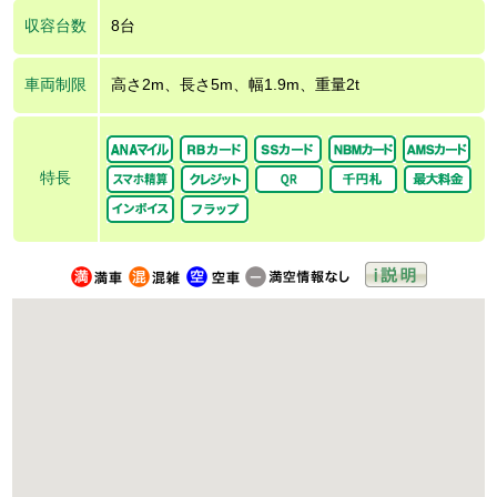
収容台数
8台
車両制限
高さ2m、長さ5m、幅1.9m、重量2t
特長