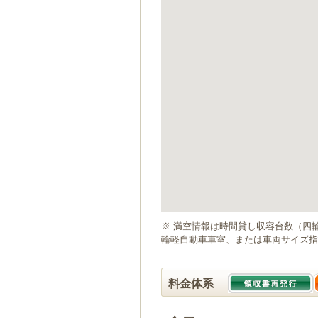
ゲ
ー
シ
ョ
ン
へ
移
動
し
ま
す
本
文
へ
移
動
※ 満空情報は時間貸し収容台数（四
し
輪軽自動車車室、または車両サイズ指
ま
す
料金体系