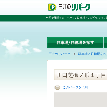
ペ
ペ
こ
ペ
ー
ー
こ
ー
ジ
ジ
か
ジ
の
内
ら
の
全国で展開するリパークの駐車場をご紹介します。
先
を
本
先
頭
移
文
頭
で
動
で
へ
す
す
す
戻
る
る
た
め
の
現
の
三井のリパーク
駐車場／駐輪場をお
リ
在
ペ
ン
の
ー
ク
ペ
ジ
で
ー
で
川口芝樋ノ爪１丁目
す
ジ
す
グ
は
ロ
このページを印刷
ー
バ
ル
ナ
ビ