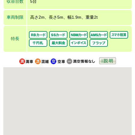
収容台数
5台
車両制限
高さ2m、長さ5m、幅1.9m、重量2t
特長