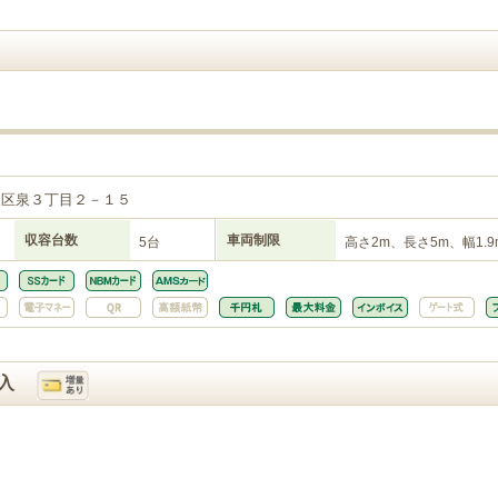
東区泉３丁目２－１５
収容台数
車両制限
5台
高さ2m、長さ5m、幅1.9
入