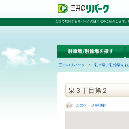
ペ
ペ
こ
ペ
ー
ー
こ
ー
ジ
ジ
か
ジ
の
内
ら
の
全国で展開するリパークの駐車場をご紹介します。
先
を
本
先
頭
移
文
頭
で
動
で
へ
す
す
す
戻
る
る
た
め
の
現
の
三井のリパーク
駐車場／駐輪場をお
リ
在
ペ
ン
の
ー
ク
ペ
ジ
で
ー
で
泉３丁目第２
す
ジ
す
グ
は
ロ
このページを印刷
ー
バ
ル
ナ
ビ