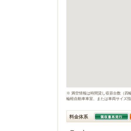
ゲ
ー
シ
ョ
ン
へ
移
動
し
ま
す
本
文
へ
移
動
※ 満空情報は時間貸し収容台数（四
し
輪軽自動車車室、または車両サイズ指
ま
す
料金体系