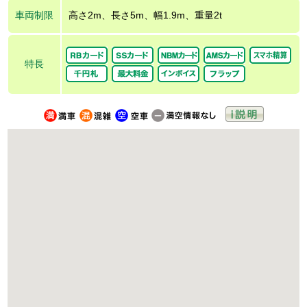
車両制限
高さ2m、長さ5m、幅1.9m、重量2t
特長