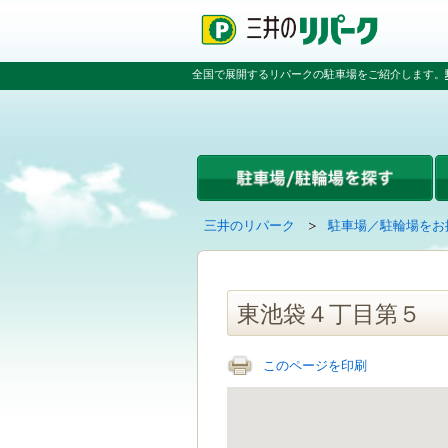
ペ
ペ
こ
ペ
ー
ー
こ
ー
ジ
ジ
か
ジ
の
内
ら
の
全国で展開するリパークの駐車場をご紹介します。
先
を
本
先
頭
移
文
頭
で
動
で
へ
す
す
す
戻
る
る
た
め
の
現
の
三井のリパーク
駐車場／駐輪場をお
リ
在
ペ
ン
の
ー
ク
ペ
ジ
で
ー
で
東池袋４丁目第５
す
ジ
す
グ
は
ロ
このページを印刷
ー
バ
ル
ナ
ビ