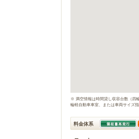
ゲ
ー
シ
ョ
ン
へ
移
動
し
ま
す
本
文
へ
移
動
※ 満空情報は時間貸し収容台数（四
し
輪軽自動車車室、または車両サイズ指
ま
す
料金体系