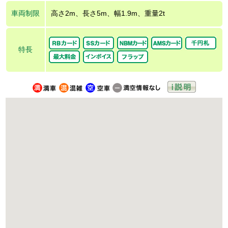
車両制限
高さ2m、長さ5m、幅1.9m、重量2t
特長