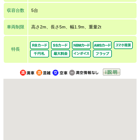
収容台数
5台
車両制限
高さ2m、長さ5m、幅1.9m、重量2t
特長