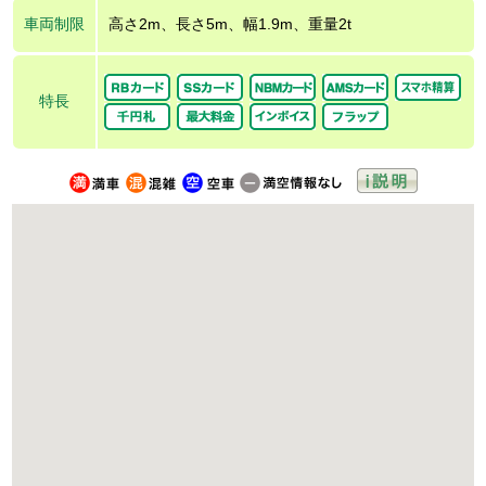
車両制限
高さ2m、長さ5m、幅1.9m、重量2t
特長