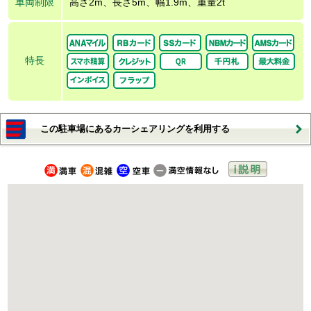
車両制限
高さ2m、長さ5m、幅1.9m、重量2t
特長
この駐車場にあるカーシェアリングを利用する