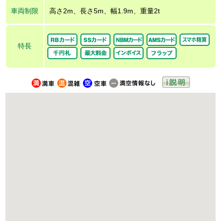
車両制限
高さ2m、長さ5m、幅1.9m、重量2t
特長