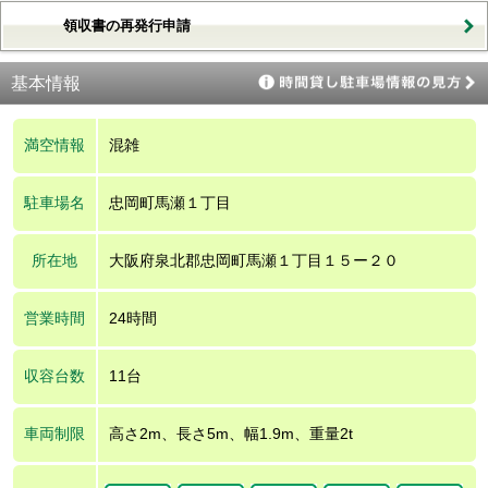
領収書の再発行申請
基本情報
満空情報
混雑
駐車場名
忠岡町馬瀬１丁目
所在地
大阪府泉北郡忠岡町馬瀬１丁目１５ー２０
営業時間
24時間
収容台数
11台
車両制限
高さ2m、長さ5m、幅1.9m、重量2t