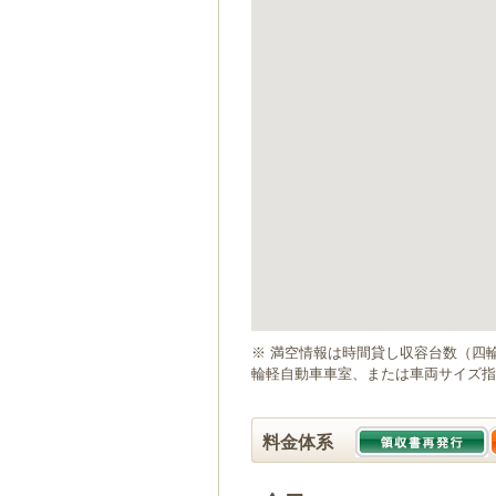
ゲ
ー
シ
ョ
ン
へ
移
動
し
ま
す
本
文
へ
移
動
※ 満空情報は時間貸し収容台数（四
し
輪軽自動車車室、または車両サイズ指
ま
す
料金体系