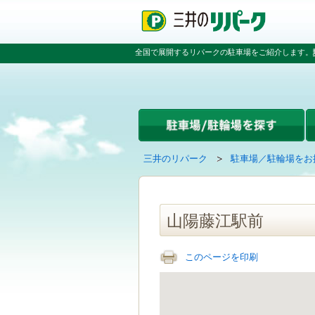
ペ
ペ
こ
ペ
ー
ー
こ
ー
ジ
ジ
か
ジ
の
内
ら
の
全国で展開するリパークの駐車場をご紹介します。
先
を
本
先
頭
移
文
頭
で
動
で
へ
す
す
す
戻
る
る
た
め
の
現
の
三井のリパーク
駐車場／駐輪場をお
リ
在
ペ
ン
の
ー
ク
ペ
ジ
で
ー
で
山陽藤江駅前
す
ジ
す
グ
は
ロ
このページを印刷
ー
バ
ル
ナ
ビ