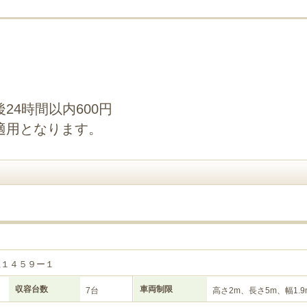
24時間以内600円
適用となります。
江１４５９ー１
収容台数
車両制限
7台
高さ2m、長さ5m、幅1.9