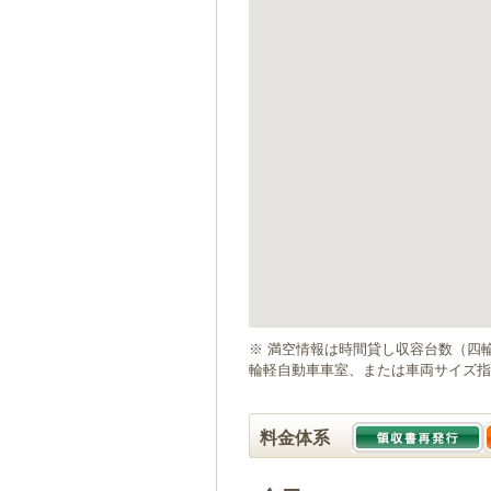
ゲ
ー
シ
ョ
ン
へ
移
動
し
ま
す
本
文
へ
移
動
※ 満空情報は時間貸し収容台数（四
し
輪軽自動車車室、または車両サイズ指
ま
す
料金体系