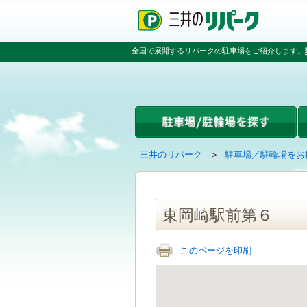
ペ
ペ
こ
ペ
ー
ー
こ
ー
ジ
ジ
か
ジ
の
内
ら
の
全国で展開するリパークの駐車場をご紹介します。
先
を
本
先
頭
移
文
頭
で
動
で
へ
す
す
す
戻
る
る
た
め
の
現
の
三井のリパーク
駐車場／駐輪場をお
リ
在
ペ
ン
の
ー
ク
ペ
ジ
で
ー
で
東岡崎駅前第６
す
ジ
す
グ
は
ロ
このページを印刷
ー
バ
ル
ナ
ビ