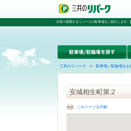
ペ
ペ
こ
ペ
ー
ー
こ
ー
ジ
ジ
か
ジ
の
内
ら
の
全国で展開するリパークの駐車場をご紹介します。
先
を
本
先
頭
移
文
頭
で
動
で
へ
す
す
す
戻
る
る
た
め
の
現
の
三井のリパーク
駐車場／駐輪場をお
リ
在
ペ
ン
の
ー
ク
ペ
ジ
で
ー
で
安城相生町第２
す
ジ
す
グ
は
ロ
このページを印刷
ー
バ
ル
ナ
ビ