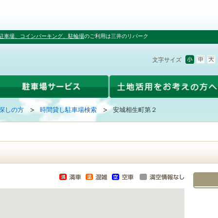
駐車場、コインパーキング、駐輪場
のご利用は三井のリパーク
文字サイズ
探しの方
時間貸し駐車場検索
安城相生町第２