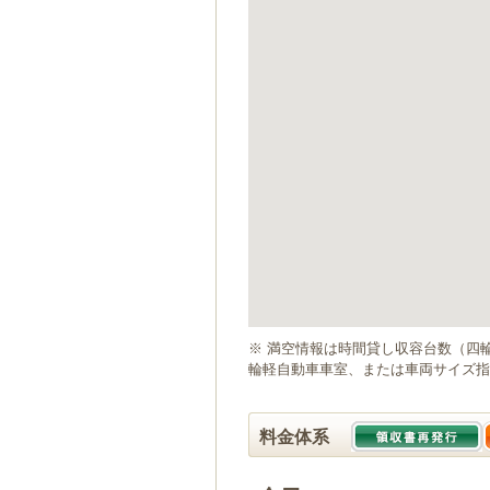
ゲ
ー
シ
ョ
ン
へ
移
動
し
ま
す
本
文
へ
移
動
※ 満空情報は時間貸し収容台数（四
し
輪軽自動車車室、または車両サイズ指
ま
す
料金体系