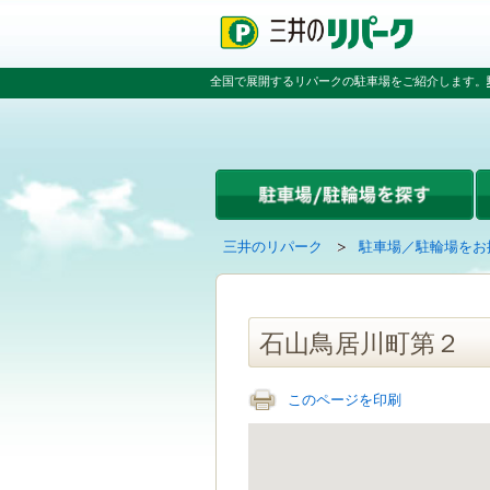
ペ
ペ
こ
ペ
ー
ー
こ
ー
ジ
ジ
か
ジ
の
内
ら
の
全国で展開するリパークの駐車場をご紹介します。
先
を
本
先
頭
移
文
頭
で
動
で
へ
す
す
す
戻
る
る
た
め
の
現
の
三井のリパーク
駐車場／駐輪場をお
リ
在
ペ
ン
の
ー
ク
ペ
ジ
で
ー
で
石山鳥居川町第２
す
ジ
す
グ
は
ロ
このページを印刷
ー
バ
ル
ナ
ビ