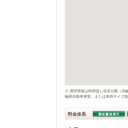
ゲ
ー
シ
ョ
ン
へ
移
動
し
ま
す
本
文
へ
移
動
※ 満空情報は時間貸し収容台数（四
し
輪軽自動車車室、または車両サイズ指
ま
す
料金体系