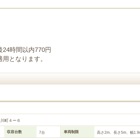
24時間以内770円
適用となります。
２
居川町４ー６
収容台数
車両制限
7台
高さ2m、長さ5m、幅1.9