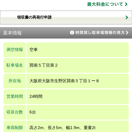
領収書の再発行申請
基本情報
満空情報
空車
駐車場名
巽南５丁目第２
所在地
大阪府大阪市生野区巽南５丁目１ー８
営業時間
24時間
収容台数
6台
車両制限
高さ2m、長さ5m、幅1.9m、重量2t