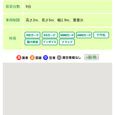
収容台数
9台
車両制限
高さ2m、長さ5m、幅1.9m、重量2t
特長