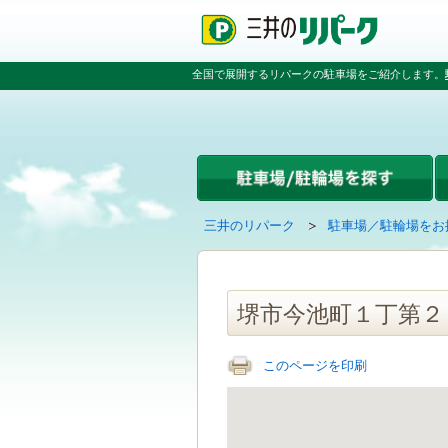
ペ
ペ
こ
ペ
ー
ー
こ
ー
ジ
ジ
か
ジ
の
内
ら
の
全国で展開するリパークの駐車場をご紹介します。
先
を
本
先
頭
移
文
頭
で
動
で
へ
す
す
す
戻
る
る
た
め
の
現
の
三井のリパーク
駐車場／駐輪場をお
リ
在
ペ
ン
の
ー
ク
ペ
ジ
で
ー
で
堺市今池町１丁第２
す
ジ
す
グ
は
ロ
このページを印刷
ー
バ
ル
ナ
ビ