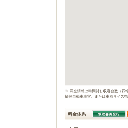
ゲ
ー
シ
ョ
ン
へ
移
動
し
ま
す
本
文
へ
移
動
※ 満空情報は時間貸し収容台数（四
し
輪軽自動車車室、または車両サイズ指
ま
す
料金体系