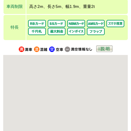
車両制限
高さ2m、長さ5m、幅1.9m、重量2t
特長