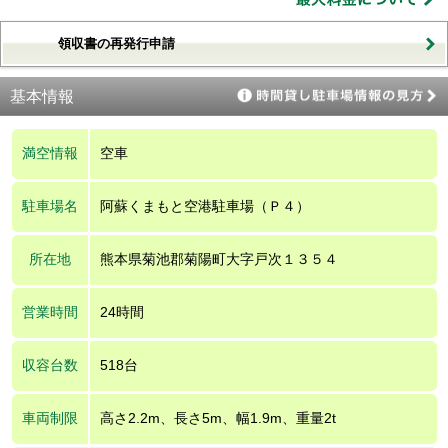
領収書の再発行申請
基本情報
満空情報
空車
駐車場名
阿蘇くまもと空港駐車場（Ｐ４）
所在地
熊本県菊池郡菊陽町大字戸次１３５４
営業時間
24時間
収容台数
518台
車両制限
高さ2.2m、長さ5m、幅1.9m、重量2t