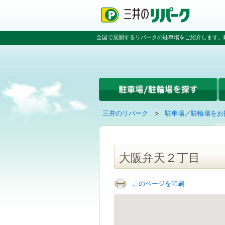
ペ
ペ
こ
ペ
ー
ー
こ
ー
ジ
ジ
か
ジ
の
内
ら
の
全国で展開するリパークの駐車場をご紹介します。
先
を
本
先
頭
移
文
頭
で
動
で
へ
す
す
す
戻
る
る
た
め
の
現
の
三井のリパーク
駐車場／駐輪場をお
リ
在
ペ
ン
の
ー
ク
ペ
ジ
で
ー
で
大阪弁天２丁目
す
ジ
す
グ
は
ロ
このページを印刷
ー
バ
ル
ナ
ビ