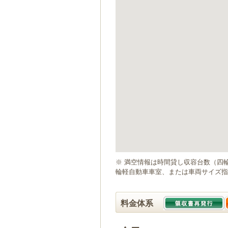
ゲ
ー
シ
ョ
ン
へ
移
動
し
ま
す
本
文
へ
移
動
※ 満空情報は時間貸し収容台数（四
し
輪軽自動車車室、または車両サイズ指
ま
す
料金体系