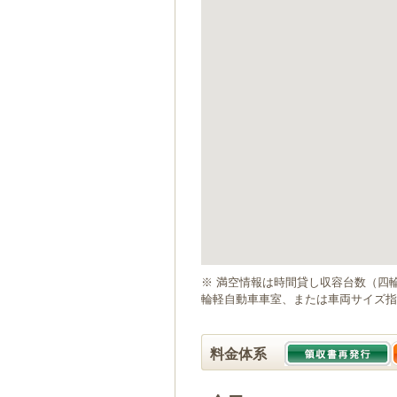
ゲ
ー
シ
ョ
ン
へ
移
動
し
ま
す
本
文
へ
移
動
※ 満空情報は時間貸し収容台数（四
し
輪軽自動車車室、または車両サイズ指
ま
す
料金体系