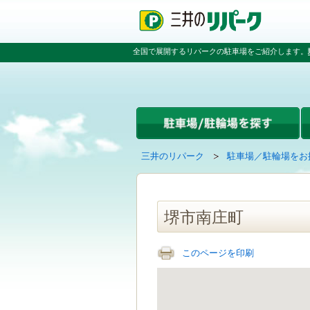
ペ
ペ
こ
ペ
ー
ー
こ
ー
ジ
ジ
か
ジ
の
内
ら
の
全国で展開するリパークの駐車場をご紹介します。
先
を
本
先
頭
移
文
頭
で
動
で
へ
す
す
す
戻
る
る
た
め
の
現
の
三井のリパーク
駐車場／駐輪場をお
リ
在
ペ
ン
の
ー
ク
ペ
ジ
で
ー
で
堺市南庄町
す
ジ
す
グ
は
ロ
このページを印刷
ー
バ
ル
ナ
ビ