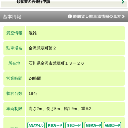
領収書の再発行申請
基本情報
満空情報
混雑
駐車場名
金沢武蔵町第２
所在地
石川県金沢市武蔵町１３ー２６
営業時間
24時間
収容台数
18台
車両制限
高さ2m、長さ5m、幅1.9m、重量2t