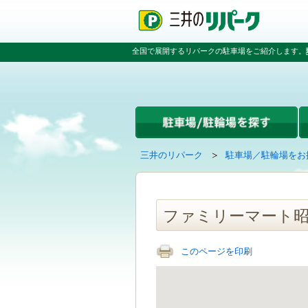
ペ
ペ
こ
ペ
ー
ー
こ
ー
ジ
ジ
か
ジ
の
内
ら
の
全国で展開するリパークの駐車場をご紹介します。
先
を
本
先
頭
移
文
頭
で
動
で
へ
す
す
す
戻
る
る
た
め
の
現
の
三井のリパーク
駐車場／駐輪場をお
リ
在
ペ
ン
の
ー
ク
ペ
ジ
で
ー
で
ファミリーマート昭
す
ジ
す
グ
は
ロ
このページを印刷
ー
バ
ル
ナ
ビ