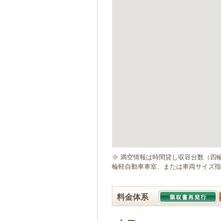
ゲ
ー
シ
ョ
ン
へ
移
動
し
ま
す
本
文
へ
移
動
※ 満空情報は時間貸し収容台数（四
し
輪軽自動車車室、または車両サイズ指
ま
す
料金体系