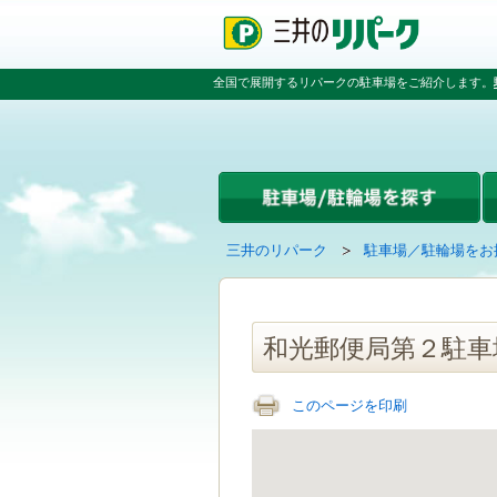
ペ
ペ
こ
ペ
ー
ー
こ
ー
ジ
ジ
か
ジ
の
内
ら
の
全国で展開するリパークの駐車場をご紹介します。
先
を
本
先
頭
移
文
頭
で
動
で
へ
す
す
す
戻
る
る
た
め
の
現
の
三井のリパーク
駐車場／駐輪場をお
リ
在
ペ
ン
の
ー
ク
ペ
ジ
で
ー
で
和光郵便局第２駐車
す
ジ
す
グ
は
ロ
このページを印刷
ー
バ
ル
ナ
ビ