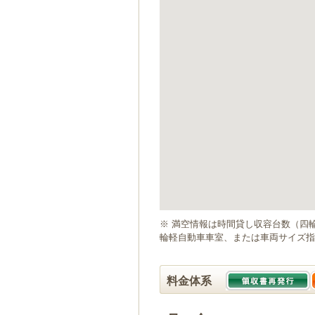
ゲ
ー
シ
ョ
ン
へ
移
動
し
ま
す
本
文
へ
移
動
※ 満空情報は時間貸し収容台数（四
し
輪軽自動車車室、または車両サイズ指
ま
す
料金体系