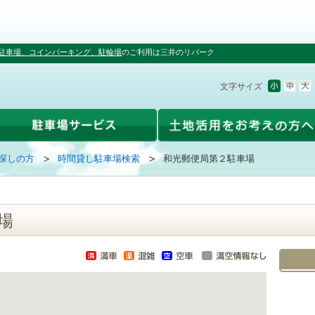
駐車場、コインパーキング、駐輪場
のご利用は三井のリパーク
文字サイズ
探しの方
時間貸し駐車場検索
和光郵便局第２駐車場
場